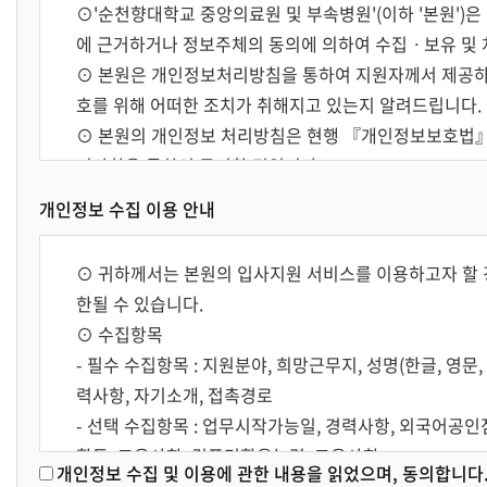
⊙'순천향대학교 중앙의료원 및 부속병원'(이하 '본원')
에 근거하거나 정보주체의 동의에 의하여 수집ㆍ보유 및 
⊙ 본원은 개인정보처리방침을 통하여 지원자께서 제공하
호를 위해 어떠한 조치가 취해지고 있는지 알려드립니다.
⊙ 본원의 개인정보 처리방침은 현행 『개인정보보호법』
지사항을 통하여 공지할 것입니다.
개인정보 수집 이용 안내
2. 개인정보의 수집범위 및 이용목적
⊙ 귀하께서는 본원의 입사지원 서비스를 이용하고자 할 
⊙ 귀하께서는 본원의 입사지원 서비스를 이용하고자 할 
한될 수 있습니다.
한될 수 있습니다.
⊙ 수집항목
⊙ 수집항목
- 필수 수집항목 : 지원분야, 희망근무지, 성명(한글, 영문,
- 필수 수집항목 : 지원분야, 희망근무지, 성명(한글, 영문,
체중, 시력, 혈액형, 지병, 취미, 특기, 종교, 결혼여부,
력사항, 자기소개, 접촉경로
개, 접촉경로
- 선택 수집항목 : 업무시작가능일, 경력사항, 외국어공인
- 선택 수집항목 : 업무시작가능일, 희망연봉, 희망직급,
활동, 교육사항, 컴퓨터활용능력, 교육사항
개인정보 수집 및 이용에 관한 내용을 읽었으며, 동의합니다
경험, 자격사항, 수상경력, 교내외활동, 교육사항, 컴퓨
- 인터넷 이용에 관한 사항 : 접속 로그